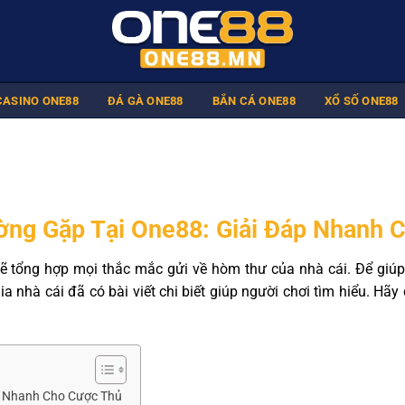
CASINO ONE88
ĐÁ GÀ ONE88
BẮN CÁ ONE88
XỔ SỐ ONE88
ờng Gặp Tại One88: Giải Đáp Nhanh 
ẽ tổng hợp mọi thắc mắc gửi về hòm thư của nhà cái. Để giúp
a nhà cái đã có bài viết chi biết giúp người chơi tìm hiểu. Hã
p Nhanh Cho Cược Thủ