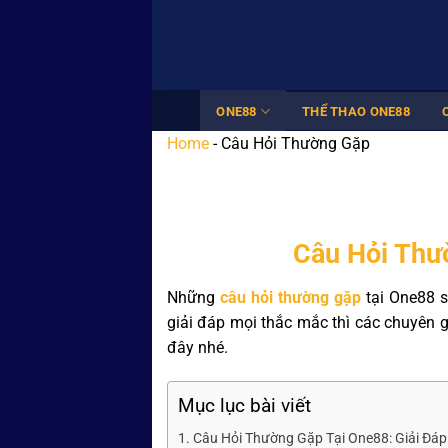
Bỏ
qua
nội
dung
ONE88
THỂ THAO ONE88
Home
-
Câu Hỏi Thường Gặp
Câu Hỏi Thư
Những
câu hỏi thường gặp
tại One88 s
giải đáp mọi thắc mắc thì các chuyên gi
đây nhé.
Mục lục bài viết
Câu Hỏi Thường Gặp Tại One88: Giải Đá