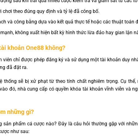
ộng sau khi trải qua nhiều cuộc kiểm tra và giám sát từ các tổ
 chơi theo đúng quy định và tỷ lệ đã công bố.
ch và công bằng dựa vào kết quả thực tế hoặc các thuật toán 
 mạnh, không xuất hiện bất kỳ hình thức lừa đảo hay gian lận n
 tài khoản One88 không?
h viên chỉ được phép đăng ký và sử dụng một tài khoản duy nhấ
ng đã đặt ra.
ệ thống sẽ bị xử phạt từ theo tính chất nghiêm trọng. Cụ thể,
ào đó, nhà cung cấp có quyền khóa tài khoản vĩnh viễn và ngừn
ồm những gì?
g sản phẩm cá cược nào? Đây là câu hỏi thường gặp với nhữn
 cược như sau: