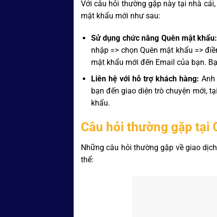
Với câu hỏi thường gặp này tại nhà cái,
mật khẩu mới như sau:
Sử dụng chức năng Quên mật khẩu
nhập => chọn Quên mật khẩu => điền
mật khẩu mới đến Email của bạn. Bạn
Liên hệ với hỗ trợ khách hàng:
Anh 
bạn đến giao diện trò chuyện mới, t
khẩu.
Câu hỏi thường gặp tại 
Những câu hỏi thường gặp về giao dịch
thể: