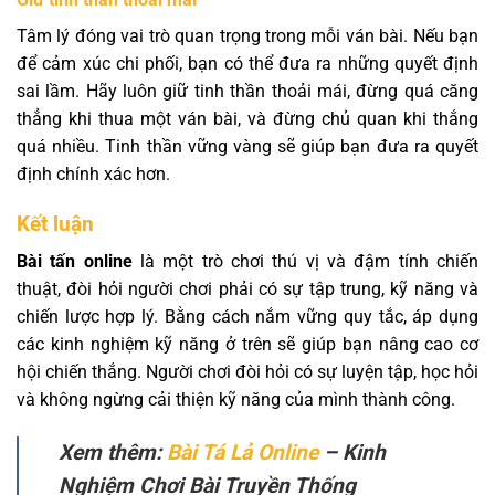
Tâm lý đóng vai trò quan trọng trong mỗi ván bài. Nếu bạn
để cảm xúc chi phối, bạn có thể đưa ra những quyết định
sai lầm. Hãy luôn giữ tinh thần thoải mái, đừng quá căng
thẳng khi thua một ván bài, và đừng chủ quan khi thắng
quá nhiều. Tinh thần vững vàng sẽ giúp bạn đưa ra quyết
định chính xác hơn.
Kết luận
Bài tấn online
là một trò chơi thú vị và đậm tính chiến
thuật, đòi hỏi người chơi phải có sự tập trung, kỹ năng và
chiến lược hợp lý. Bằng cách nắm vững quy tắc, áp dụng
các kinh nghiệm kỹ năng ở trên sẽ giúp bạn nâng cao cơ
hội chiến thắng. Người chơi đòi hỏi có sự luyện tập, học hỏi
và không ngừng cải thiện kỹ năng của mình thành công.
Xem thêm:
Bài Tá Lả Online
– Kinh
Nghiệm Chơi Bài Truyền Thống