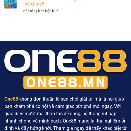
Những
Thưởng
Thủ One88
Loại
Lớn
Chức năng bình luận bị tắt
ở
Kèo
Cùng
Bắn
Nào
Với
Cá
Không
Nhà
Biển
Nên
Cái
Sâu
Cược
One88
–
Trong
Trải
Bóng
Nghiệm
Đá
Giải
Trí
Với
Cược
Thủ
One88
One88
không đơn thuần là sân chơi giải trí, mà là nơi giúp
bạn khám phá cơ hội và cảm giác bứt phá mỗi ngày. Với
giao diện mượt mà, thao tác dễ dàng, hệ thống rút nạp
nhanh chóng và minh bạch, One88 mang lại trải nghiệm ổn
định và đầy hứng khởi. Tham gia ngay để thấy khác biệt từ