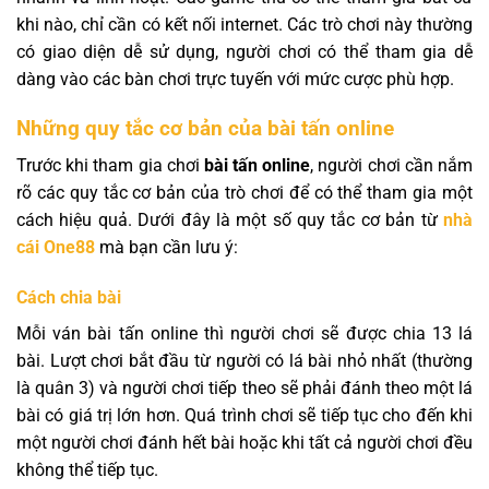
khi nào, chỉ cần có kết nối internet. Các trò chơi này thường
có giao diện dễ sử dụng, người chơi có thể tham gia dễ
dàng vào các bàn chơi trực tuyến với mức cược phù hợp.
Những quy tắc cơ bản của bài tấn online
Trước khi tham gia chơi
bài tấn online
, người chơi cần nắm
rõ các quy tắc cơ bản của trò chơi để có thể tham gia một
cách hiệu quả. Dưới đây là một số quy tắc cơ bản từ
nhà
cái One88
mà bạn cần lưu ý:
Cách chia bài
Mỗi ván bài tấn online thì người chơi sẽ được chia 13 lá
bài. Lượt chơi bắt đầu từ người có lá bài nhỏ nhất (thường
là quân 3) và người chơi tiếp theo sẽ phải đánh theo một lá
bài có giá trị lớn hơn. Quá trình chơi sẽ tiếp tục cho đến khi
một người chơi đánh hết bài hoặc khi tất cả người chơi đều
không thể tiếp tục.