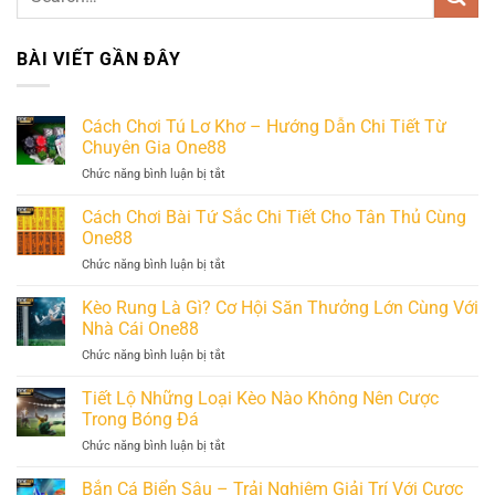
BÀI VIẾT GẦN ĐÂY
Cách Chơi Tú Lơ Khơ – Hướng Dẫn Chi Tiết Từ
Chuyên Gia One88
Chức năng bình luận bị tắt
ở
Cách
Chơi
Cách Chơi Bài Tứ Sắc Chi Tiết Cho Tân Thủ Cùng
Tú
One88
Lơ
Chức năng bình luận bị tắt
ở
Khơ
Cách
–
Chơi
Kèo Rung Là Gì? Cơ Hội Săn Thưởng Lớn Cùng Với
Hướng
Bài
Dẫn
Nhà Cái One88
Tứ
Chi
Chức năng bình luận bị tắt
ở
Sắc
Tiết
Kèo
Chi
Từ
Rung
Tiết Lộ Những Loại Kèo Nào Không Nên Cược
Tiết
Chuyên
Là
Cho
Trong Bóng Đá
Gia
Gì?
Tân
One88
Chức năng bình luận bị tắt
ở
Cơ
Thủ
Tiết
Hội
Cùng
Lộ
Bắn Cá Biển Sâu – Trải Nghiệm Giải Trí Với Cược
Săn
One88