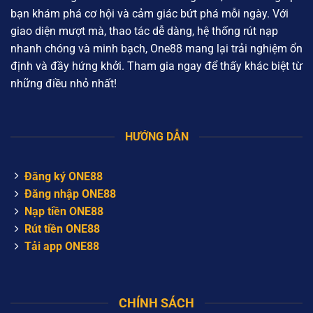
bạn khám phá cơ hội và cảm giác bứt phá mỗi ngày. Với
giao diện mượt mà, thao tác dễ dàng, hệ thống rút nạp
nhanh chóng và minh bạch, One88 mang lại trải nghiệm ổn
định và đầy hứng khởi. Tham gia ngay để thấy khác biệt từ
những điều nhỏ nhất!
HƯỚNG DẪN
Đăng ký ONE88
Đăng nhập ONE88
Nạp tiền ONE88
Rút tiền ONE88
Tải app ONE88
CHÍNH SÁCH