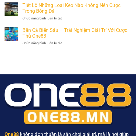
Từ
Rung
Tiết Lộ Những Loại Kèo Nào Không Nên Cược
Tiết
Chuyên
Là
Cho
Trong Bóng Đá
Gia
Gì?
Tân
One88
Chức năng bình luận bị tắt
ở
Cơ
Thủ
Tiết
Hội
Cùng
Lộ
Bắn Cá Biển Sâu – Trải Nghiệm Giải Trí Với Cược
Săn
One88
Những
Thưởng
Thủ One88
Loại
Lớn
Chức năng bình luận bị tắt
ở
Kèo
Cùng
Bắn
Nào
Với
Cá
Không
Nhà
Biển
Nên
Cái
Sâu
Cược
One88
–
Trong
Trải
Bóng
Nghiệm
Đá
Giải
Trí
Với
Cược
Thủ
One88
One88
không đơn thuần là sân chơi giải trí, mà là nơi giúp