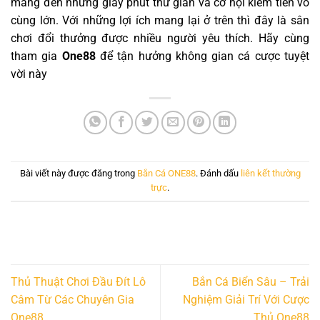
mang đến những giây phút thư giãn và cơ hội kiếm tiền vô
cùng lớn. Với những lợi ích mang lại ở trên thì đây là sân
chơi đổi thưởng được nhiều người yêu thích. Hãy cùng
tham gia
One88
để tận hưởng không gian cá cược tuyệt
vời này
Bài viết này được đăng trong
Bắn Cá ONE88
. Đánh dấu
liên kết thường
trực
.
Thủ Thuật Chơi Đầu Đít Lô
Bắn Cá Biển Sâu – Trải
Câm Từ Các Chuyên Gia
Nghiệm Giải Trí Với Cược
One88
Thủ One88