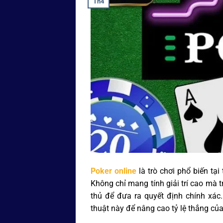
Th4
Poker online
là trò chơi phổ biến tại
Không chỉ mang tính giải trí cao mà tr
thủ để đưa ra quyết định chính xá
thuật này để nâng cao tỷ lệ thắng củ