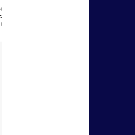
i
c
i