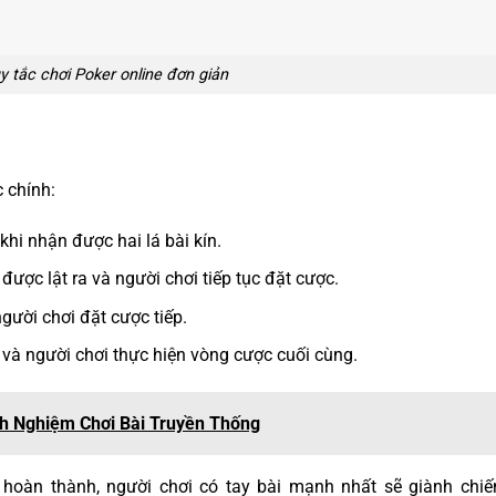
y tắc chơi Poker online đơn giản
 chính:
khi nhận được hai lá bài kín.
 được lật ra và người chơi tiếp tục đặt cược.
người chơi đặt cược tiếp.
a và người chơi thực hiện vòng cược cuối cùng.
inh Nghiệm Chơi Bài Truyền Thống
 hoàn thành, người chơi có tay bài mạnh nhất sẽ giành chiế