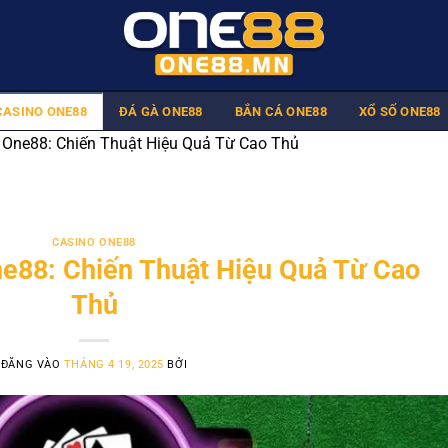
CASINO ONE88
ĐÁ GÀ ONE88
BẮN CÁ ONE88
XỔ SỐ ONE88
i One88: Chiến Thuật Hiệu Quả Từ Cao Thủ
CASINO ONE88
ne88: Chiến Thuật Hiệu Quả Từ Cao
Thủ
ĐĂNG VÀO
THÁNG 4 19, 2025
BỞI