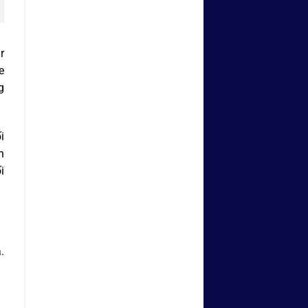
r
e
g
i
n
i
.