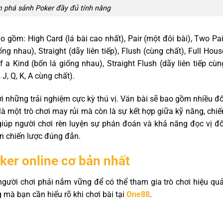
 phá sảnh Poker đầy đủ tính năng
 gồm: High Card (lá bài cao nhất), Pair (một đôi bài), Two Pai
iống nhau), Straight (dãy liên tiếp), Flush (cùng chất), Full Hous
f a Kind (bốn lá giống nhau), Straight Flush (dãy liên tiếp cùn
 J, Q, K, A cùng chất).
 những trải nghiệm cực kỳ thú vị. Ván bài sẽ bao gồm nhiều đố
 là một trò chơi may rủi mà còn là sự kết hợp giữa kỹ năng, chiế
 giúp người chơi rèn luyện sự phán đoán và khả năng đọc vị đố
ên chiến lược đúng đắn.
ker online cơ bản nhất
gười chơi phải nắm vững để có thể tham gia trò chơi hiệu quả
 mà bạn cần hiểu rõ khi chơi bài tại
One88
.